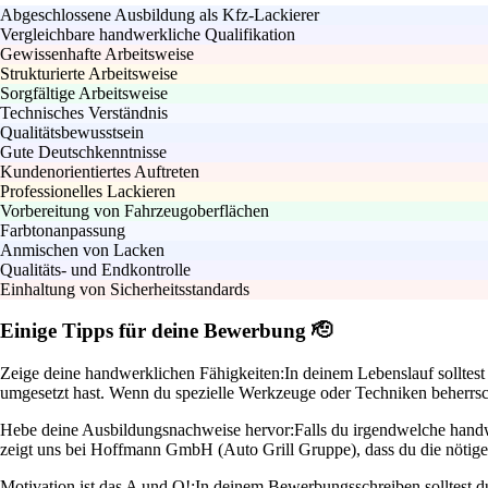
Abgeschlossene Ausbildung als Kfz-Lackierer
Vergleichbare handwerkliche Qualifikation
Gewissenhafte Arbeitsweise
Strukturierte Arbeitsweise
Sorgfältige Arbeitsweise
Technisches Verständnis
Qualitätsbewusstsein
Gute Deutschkenntnisse
Kundenorientiertes Auftreten
Professionelles Lackieren
Vorbereitung von Fahrzeugoberflächen
Farbtonanpassung
Anmischen von Lacken
Qualitäts- und Endkontrolle
Einhaltung von Sicherheitsstandards
Einige Tipps für deine Bewerbung 🫡
Zeige deine handwerklichen Fähigkeiten:
In deinem Lebenslauf solltest
umgesetzt hast. Wenn du spezielle Werkzeuge oder Techniken beherrsch
Hebe deine Ausbildungsnachweise hervor:
Falls du irgendwelche handw
zeigt uns bei Hoffmann GmbH (Auto Grill Gruppe), dass du die nötige
Motivation ist das A und O!:
In deinem Bewerbungsschreiben solltest 