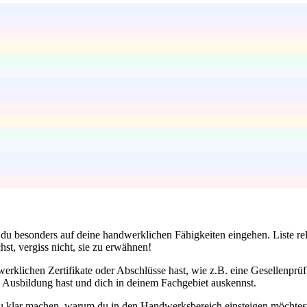
 du besonders auf deine handwerklichen Fähigkeiten eingehen. Liste rele
st, vergiss nicht, sie zu erwähnen!
erklichen Zertifikate oder Abschlüsse hast, wie z.B. eine Gesellenprü
 Ausbildung hast und dich in deinem Fachgebiet auskennst.
du klar machen, warum du in den Handwerksbereich einsteigen möchtes