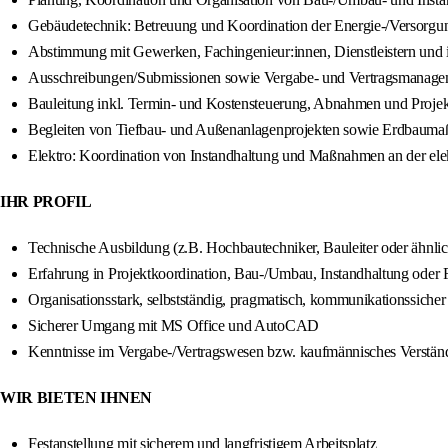
Gebäudetechnik: Betreuung und Koordination der Energie-/Versorgung
Abstimmung mit Gewerken, Fachingenieur:innen, Dienstleistern und 
Ausschreibungen/Submissionen sowie Vergabe- und Vertragsmanage
Bauleitung inkl. Termin- und Kostensteuerung, Abnahmen und Proje
Begleiten von Tiefbau- und Außenanlagenprojekten sowie Erdbaum
Elektro: Koordination von Instandhaltung und Maßnahmen an der elek
IHR PROFIL
Technische Ausbildung (z.B. Hochbautechniker, Bauleiter oder ähnli
Erfahrung in Projektkoordination, Bau-/Umbau, Instandhaltung oder F
Organisationsstark, selbstständig, pragmatisch, kommunikationssicher
Sicherer Umgang mit MS Office und AutoCAD
Kenntnisse im Vergabe-/Vertragswesen bzw. kaufmännisches Verstän
WIR BIETEN IHNEN
Festanstellung mit sicherem und langfristigem Arbeitsplatz