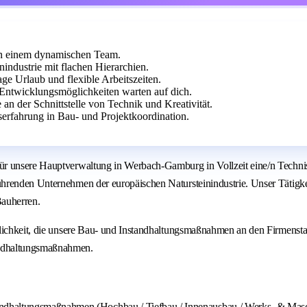
in einem dynamischen Team.
industrie mit flachen Hierarchien.
ge Urlaub und flexible Arbeitszeiten.
 Entwicklungsmöglichkeiten warten auf dich.
 an der Schnittstelle von Technik und Kreativität.
serfahrung in Bau- und Projektkoordination.
ür unsere Hauptverwaltung in Werbach-Gamburg in Vollzeit eine/n Technis
hrenden Unternehmen der europäischen Natursteinindustrie. Unser Tätigke
Bauherren.
önlichkeit, die unsere Bau- und Instandhaltungsmaßnahmen an den Firmens
andhaltungsmaßnahmen.
andhaltungsmaßnahmen (Hochbau / Tiefbau / Innenausbau / Werks- & Mas