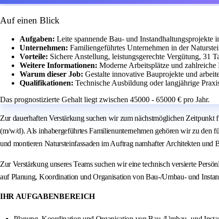
Auf einen Blick
Aufgaben:
Leite spannende Bau- und Instandhaltungsprojekte 
Unternehmen:
Familiengeführtes Unternehmen in der Naturstein
Vorteile:
Sichere Anstellung, leistungsgerechte Vergütung, 31 Ta
Weitere Informationen:
Moderne Arbeitsplätze und zahlreiche
Warum dieser Job:
Gestalte innovative Bauprojekte und arbeite
Qualifikationen:
Technische Ausbildung oder langjährige Praxi
Das prognostizierte Gehalt liegt zwischen 45000 - 65000 € pro Jahr.
Zur dauerhaften Verstärkung suchen wir zum nächstmöglichen Zeitpunkt f
(m/w/d). Als inhabergeführtes Familienunternehmen gehören wir zu den fü
und montieren Natursteinfassaden im Auftrag namhafter Architekten und 
Zur Verstärkung unseres Teams suchen wir eine technisch versierte Pers
auf Planung, Koordination und Organisation von Bau-/Umbau- und Inst
IHR AUFGABENBEREICH
Planung, Koordination und Organisation von Bau-/Umbau- und Inst