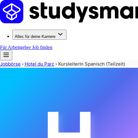
Alles für deine Karriere
Für Arbeitgeber
Job finden
Jobbörse
›
Hotel du Parc
›
KursleiterIn Spanisch (Teilzeit)
H