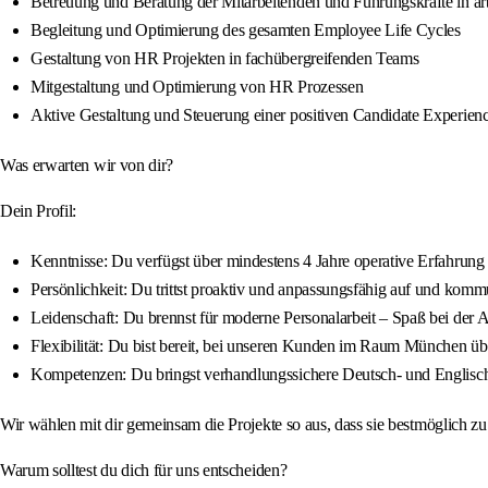
Betreuung und Beratung der Mitarbeitenden und Führungskräfte in arb
Begleitung und Optimierung des gesamten Employee Life Cycles
Gestaltung von HR Projekten in fachübergreifenden Teams
Mitgestaltung und Optimierung von HR Prozessen
Aktive Gestaltung und Steuerung einer positiven Candidate Experien
Was erwarten wir von dir?
Dein Profil:
Kenntnisse: Du verfügst über mindestens 4 Jahre operative Erfahru
Persönlichkeit: Du trittst proaktiv und anpassungsfähig auf und kommu
Leidenschaft: Du brennst für moderne Personalarbeit – Spaß bei der Arb
Flexibilität: Du bist bereit, bei unseren Kunden im Raum München übe
Kompetenzen: Du bringst verhandlungssichere Deutsch- und Englisch
Wir wählen mit dir gemeinsam die Projekte so aus, dass sie bestmöglich 
Warum solltest du dich für uns entscheiden?