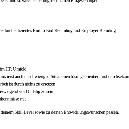
eits- und sozialversicherungsrechtlichen Fragestellungen
ce durch effizientes End-to-End Recruiting und Employer Branding
ng im HR Umfeld
nizierst auch in schwierigen Situationen lösungsorientiert und durchsetzun
eit ist durch nichts zu ersetzen
rwiegend vor Ort tätig zu sein
kenntnisse mit
zu deinem Skill-Level sowie zu deinen Entwicklungswünschen passen.