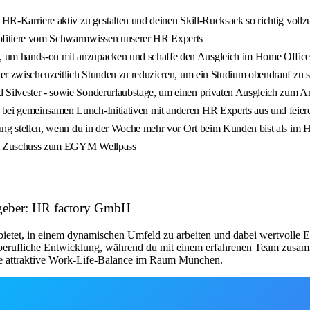
e HR-Karriere aktiv zu gestalten und deinen Skill-Rucksack so richtig voll
profitiere vom Schwarmwissen unserer HR Experts
t, um hands-on mit anzupacken und schaffe den Ausgleich im Home Office
oder zwischenzeitlich Stunden zu reduzieren, um ein Studium obendrauf zu
 Silvester - sowie Sonderurlaubstage, um einen privaten Ausgleich zum Arb
 bei gemeinsamen Lunch-Initiativen mit anderen HR Experts aus und feie
ügung stellen, wenn du in der Woche mehr vor Ort beim Kunden bist als im
inem Zuschuss zum EGYM Wellpass
itgeber: HR factory GmbH
it bietet, in einem dynamischen Umfeld zu arbeiten und dabei wertvoll
berufliche Entwicklung, während du mit einem erfahrenen Team zusamme
eine attraktive Work-Life-Balance im Raum München.