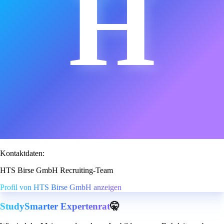
H
Kontaktdaten:
HTS Birse GmbH Recruiting-Team
Profil von HTS Birse GmbH anzeigen
StudySmarter Expertenrat
🤫