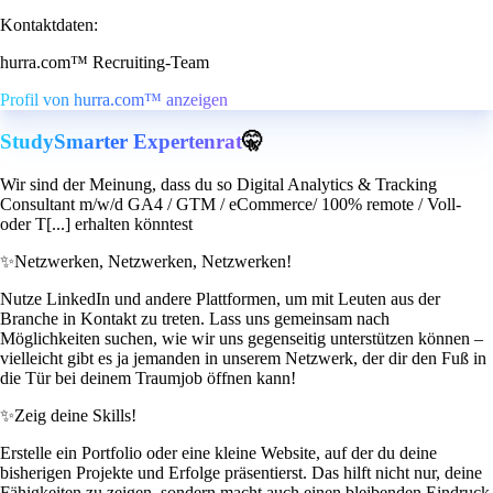
Kontaktdaten:
hurra.com™ Recruiting-Team
Profil von hurra.com™ anzeigen
StudySmarter Expertenrat
🤫
Wir sind der Meinung, dass du so Digital Analytics & Tracking
Consultant m/w/d GA4 / GTM / eCommerce/ 100% remote / Voll-
oder T[...] erhalten könntest
✨
Netzwerken, Netzwerken, Netzwerken!
Nutze LinkedIn und andere Plattformen, um mit Leuten aus der
Branche in Kontakt zu treten. Lass uns gemeinsam nach
Möglichkeiten suchen, wie wir uns gegenseitig unterstützen können –
vielleicht gibt es ja jemanden in unserem Netzwerk, der dir den Fuß in
die Tür bei deinem Traumjob öffnen kann!
✨
Zeig deine Skills!
Erstelle ein Portfolio oder eine kleine Website, auf der du deine
bisherigen Projekte und Erfolge präsentierst. Das hilft nicht nur, deine
Fähigkeiten zu zeigen, sondern macht auch einen bleibenden Eindruck