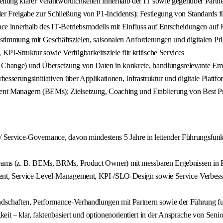
lung klarer Verantwortlichkeiten innerhalb der IT sowie gegenüber Partn
inaler Freigabe zur Schließung von P1‑Incidents); Festlegung von Standar
ance innerhalb des IT‑Betriebsmodells mit Einfluss auf Entscheidungen au
bstimmung mit Geschäftszielen, saisonalen Anforderungen und digitalen Pri
I‑Struktur sowie Verfügbarkeitsziele für kritische Services
 & Change) und Übersetzung von Daten in konkrete, handlungsrelevante E
rbesserungsinitiativen über Applikationen, Infrastruktur und digitale Platt
nt Managern (BEMs); Zielsetzung, Coaching und Etablierung von Best P
 Service‑Governance, davon mindestens 5 Jahre in leitender Führungsfunkt
ams (z. B. BEMs, BRMs, Product Owner) mit messbaren Ergebnissen in Pri
ment, Service‑Level‑Management, KPI‑/SLO‑Design sowie Service‑Verbes
dschaften, Performance‑Verhandlungen mit Partnern sowie der Führung fun
t – klar, faktenbasiert und optionenorientiert in der Ansprache von Seni