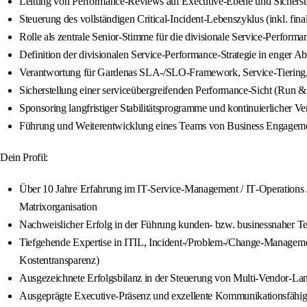
Leitung von Performance‑Reviews auf Executive‑Ebene und Sicherstel
Steuerung des vollständigen Critical‑Incident‑Lebenszyklus (inkl. f
Rolle als zentrale Senior‑Stimme für die divisionale Service‑Perform
Definition der divisionalen Service‑Performance‑Strategie in enger A
Verantwortung für Gardenas SLA‑/SLO‑Framework, Service‑Tiering, KP
Sicherstellung einer serviceübergreifenden Performance‑Sicht (Run
Sponsoring langfristiger Stabilitätsprogramme und kontinuierlicher Ve
Führung und Weiterentwicklung eines Teams von Business Engageme
Dein Profil:
Über 10 Jahre Erfahrung im IT‑Service‑Management / IT‑Operations /
Matrixorganisation
Nachweislicher Erfolg in der Führung kunden‑ bzw. businessnaher Te
Tiefgehende Expertise in ITIL, Incident‑/Problem‑/Change‑Manage
Kostentransparenz)
Ausgezeichnete Erfolgsbilanz in der Steuerung von Multi‑Vendor‑Lan
Ausgeprägte Executive‑Präsenz und exzellente Kommunikationsfähigkei