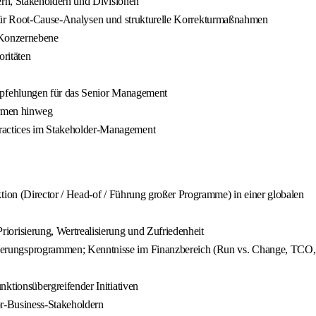
ern, Stakeholdern und Divisionen
ds für Root‑Cause‑Analysen und strukturelle Korrekturmaßnahmen
f Konzernebene
oritäten
mpfehlungen für das Senior Management
formen hinweg
ractices im Stakeholder‑Management
ion (Director / Head‑of / Führung großer Programme) in einer globalen
orisierung, Wertrealisierung und Zufriedenheit
serungsprogrammen; Kenntnisse im Finanzbereich (Run vs. Change, TCO,
ktionsübergreifender Initiativen
or‑Business‑Stakeholdern