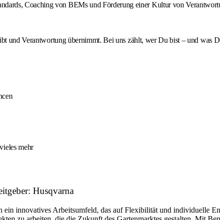
tandards, Coaching von BEMs und Förderung einer Kultur von Verantwortu
eibt und Verantwortung übernimmt. Bei uns zählt, wer Du bist – und was D
ancen
vieles mehr
eitgeber: Husqvarna
n innovatives Arbeitsumfeld, das auf Flexibilität und individuelle En
ten zu arbeiten, die die Zukunft des Gartenmarktes gestalten. Mit Ben