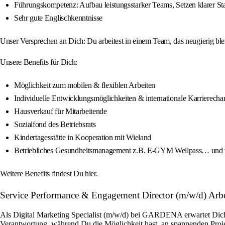
Führungskompetenz: Aufbau leistungsstarker Teams, Setzen klarer S
Sehr gute Englischkenntnisse
Unser Versprechen an Dich: Du arbeitest in einem Team, das neugierig bl
Unsere Benefits für Dich:
Möglichkeit zum mobilen & flexiblen Arbeiten
Individuelle Entwicklungsmöglichkeiten & internationale Karrierech
Hausverkauf für Mitarbeitende
Sozialfond des Betriebsrats
Kindertagesstätte in Kooperation mit Wieland
Betriebliches Gesundheitsmanagement z.B. E-GYM Wellpass… und 
Weitere Benefits findest Du hier.
Service Performance & Engagement Director (m/w/d) Arb
Als Digital Marketing Specialist (m/w/d) bei GARDENA erwartet Dich ei
Verantwortung, während Du die Möglichkeit hast, an spannenden Projek