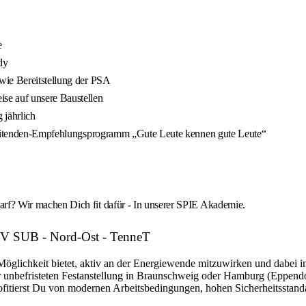
e
dy
wie Bereitstellung der PSA
se auf unsere Baustellen
 jährlich
arbeitenden-Empfehlungsprogramm „Gute Leute kennen gute Leute“
rf? Wir machen Dich fit dafür - In unserer SPIE Akademie.
: HV SUB - Nord-Ost - TenneT
öglichkeit bietet, aktiv an der Energiewende mitzuwirken und dabei i
r unbefristeten Festanstellung in Braunschweig oder Hamburg (Eppendo
fitierst Du von modernen Arbeitsbedingungen, hohen Sicherheitsstandar