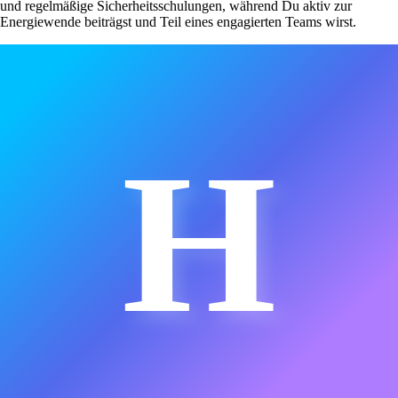
und regelmäßige Sicherheitsschulungen, während Du aktiv zur
Energiewende beiträgst und Teil eines engagierten Teams wirst.
H