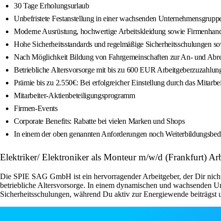
30 Tage Erholungsurlaub
Unbefristete Festanstellung in einer wachsenden Unternehmensgrupp
Moderne Ausrüstung, hochwertige Arbeitskleidung sowie Firmenhan
Hohe Sicherheitsstandards und regelmäßige Sicherheitsschulungen so
Nach Möglichkeit Bildung von Fahrgemeinschaften zur An- und Abrei
Betriebliche Altersvorsorge mit bis zu 600 EUR Arbeitgeberzuzahlung
Prämie bis zu 2.550€: Bei erfolgreicher Einstellung durch das Mit
Mitarbeiter-Aktienbeteiligungsprogramm
Firmen-Events
Corporate Benefits: Rabatte bei vielen Marken und Shops
In einem der oben genannten Anforderungen noch Weiterbildungsbeda
Elektriker/ Elektroniker als Monteur m/w/d (Frankfurt) 
Die SPIE SAG GmbH ist ein hervorragender Arbeitgeber, der Dir nicht n
betriebliche Altersvorsorge. In einem dynamischen und wachsenden U
Sicherheitsschulungen, während Du aktiv zur Energiewende beiträgst u