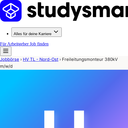
Alles für deine Karriere
Für Arbeitgeber
Job finden
Jobbörse
›
HV TL - Nord-Ost
›
Freileitungsmonteur 380kV
m/w/d