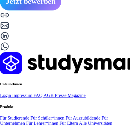
Jetzt bewerben
Unternehmen
Login
Impressum
FAQ
AGB
Presse
Magazine
Produkt
Für Studierende
Für Schüler*innen
Für Auszubildende
Für
Unternehmen
Für Lehrer*innen
Für Eltern
Alle Universitäten