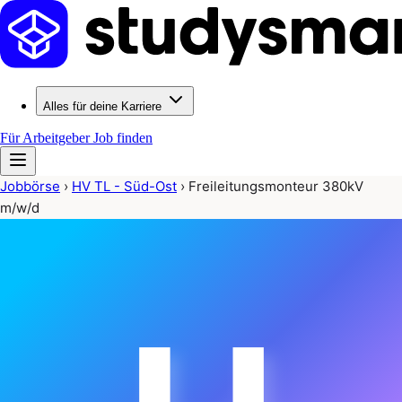
Alles für deine Karriere
Für Arbeitgeber
Job finden
Jobbörse
›
HV TL - Süd-Ost
›
Freileitungsmonteur 380kV
m/w/d