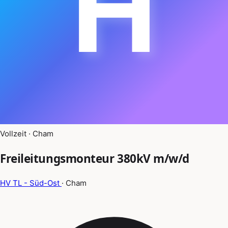
H
Vollzeit · Cham
Freileitungsmonteur 380kV m/w/d
HV TL - Süd-Ost
· Cham