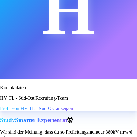
H
Kontaktdaten:
HV TL - Süd-Ost Recruiting-Team
Profil von HV TL - Süd-Ost anzeigen
StudySmarter Expertenrat
🤫
Wir sind der Meinung, dass du so Freileitungsmonteur 380kV m/w/d