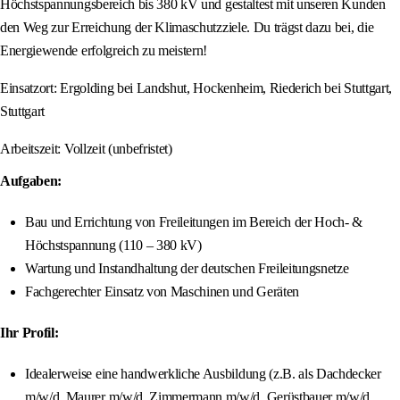
Höchstspannungsbereich bis 380 kV und gestaltest mit unseren Kunden
den Weg zur Erreichung der Klimaschutzziele. Du trägst dazu bei, die
Energiewende erfolgreich zu meistern!
Einsatzort: Ergolding bei Landshut, Hockenheim, Riederich bei Stuttgart,
Stuttgart
Arbeitszeit: Vollzeit (unbefristet)
Aufgaben:
Bau und Errichtung von Freileitungen im Bereich der Hoch- &
Höchstspannung (110 – 380 kV)
Wartung und Instandhaltung der deutschen Freileitungsnetze
Fachgerechter Einsatz von Maschinen und Geräten
Ihr Profil:
Idealerweise eine handwerkliche Ausbildung (z.B. als Dachdecker
m/w/d, Maurer m/w/d, Zimmermann m/w/d, Gerüstbauer m/w/d,