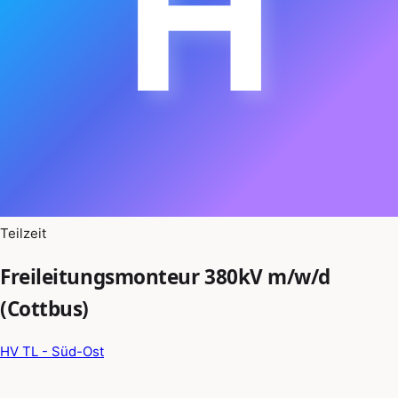
H
Teilzeit
Freileitungsmonteur 380kV m/w/d
(Cottbus)
HV TL - Süd-Ost