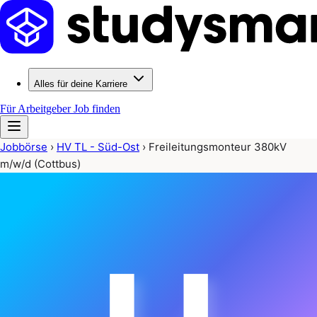
Alles für deine Karriere
Für Arbeitgeber
Job finden
Jobbörse
›
HV TL - Süd-Ost
›
Freileitungsmonteur 380kV
m/w/d (Cottbus)