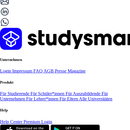
Unternehmen
Login
Impressum
FAQ
AGB
Presse
Magazine
Produkt
Für Studierende
Für Schüler*innen
Für Auszubildende
Für
Unternehmen
Für Lehrer*innen
Für Eltern
Alle Universitäten
Help
Help Center
Premium Login