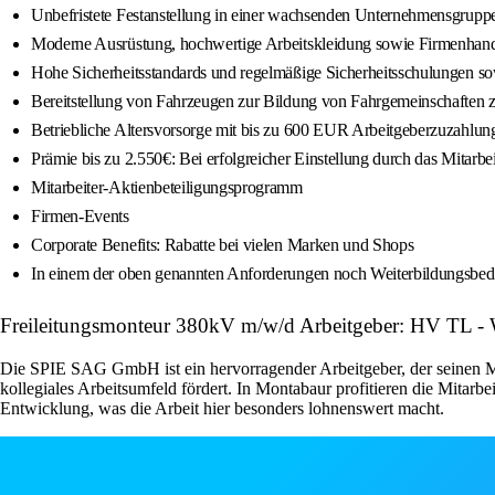
Unbefristete Festanstellung in einer wachsenden Unternehmensgrupp
Moderne Ausrüstung, hochwertige Arbeitskleidung sowie Firmenhan
Hohe Sicherheitsstandards und regelmäßige Sicherheitsschulungen so
Bereitstellung von Fahrzeugen zur Bildung von Fahrgemeinschaften z
Betriebliche Altersvorsorge mit bis zu 600 EUR Arbeitgeberzuzahlung
Prämie bis zu 2.550€: Bei erfolgreicher Einstellung durch das Mit
Mitarbeiter-Aktienbeteiligungsprogramm
Firmen-Events
Corporate Benefits: Rabatte bei vielen Marken und Shops
In einem der oben genannten Anforderungen noch Weiterbildungsbeda
Freileitungsmonteur 380kV m/w/d Arbeitgeber: HV TL - 
Die SPIE SAG GmbH ist ein hervorragender Arbeitgeber, der seinen Mit
kollegiales Arbeitsumfeld fördert. In Montabaur profitieren die Mitarb
Entwicklung, was die Arbeit hier besonders lohnenswert macht.