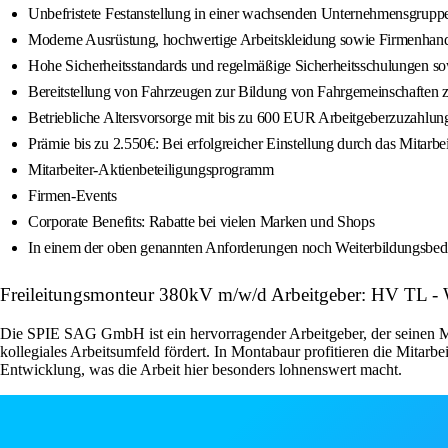
Unbefristete Festanstellung in einer wachsenden Unternehmensgrupp
Moderne Ausrüstung, hochwertige Arbeitskleidung sowie Firmenhan
Hohe Sicherheitsstandards und regelmäßige Sicherheitsschulungen so
Bereitstellung von Fahrzeugen zur Bildung von Fahrgemeinschaften z
Betriebliche Altersvorsorge mit bis zu 600 EUR Arbeitgeberzuzahlung
Prämie bis zu 2.550€: Bei erfolgreicher Einstellung durch das Mit
Mitarbeiter-Aktienbeteiligungsprogramm
Firmen-Events
Corporate Benefits: Rabatte bei vielen Marken und Shops
In einem der oben genannten Anforderungen noch Weiterbildungsbeda
Freileitungsmonteur 380kV m/w/d Arbeitgeber: HV TL - 
Die SPIE SAG GmbH ist ein hervorragender Arbeitgeber, der seinen Mit
kollegiales Arbeitsumfeld fördert. In Montabaur profitieren die Mitarb
Entwicklung, was die Arbeit hier besonders lohnenswert macht.