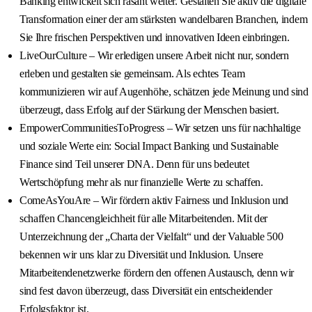
Banking entwickelt sich rasant weiter. Gestalten Sie aktiv die digitale
Transformation einer der am stärksten wandelbaren Branchen, indem
Sie Ihre frischen Perspektiven und innovativen Ideen einbringen.
LiveOurCulture – Wir erledigen unsere Arbeit nicht nur, sondern
erleben und gestalten sie gemeinsam. Als echtes Team
kommunizieren wir auf Augenhöhe, schätzen jede Meinung und sind
überzeugt, dass Erfolg auf der Stärkung der Menschen basiert.
EmpowerCommunitiesToProgress – Wir setzen uns für nachhaltige
und soziale Werte ein: Social Impact Banking und Sustainable
Finance sind Teil unserer DNA. Denn für uns bedeutet
Wertschöpfung mehr als nur finanzielle Werte zu schaffen.
ComeAsYouAre – Wir fördern aktiv Fairness und Inklusion und
schaffen Chancengleichheit für alle Mitarbeitenden. Mit der
Unterzeichnung der „Charta der Vielfalt“ und der Valuable 500
bekennen wir uns klar zu Diversität und Inklusion. Unsere
Mitarbeitendenetzwerke fördern den offenen Austausch, denn wir
sind fest davon überzeugt, dass Diversität ein entscheidender
Erfolgsfaktor ist.