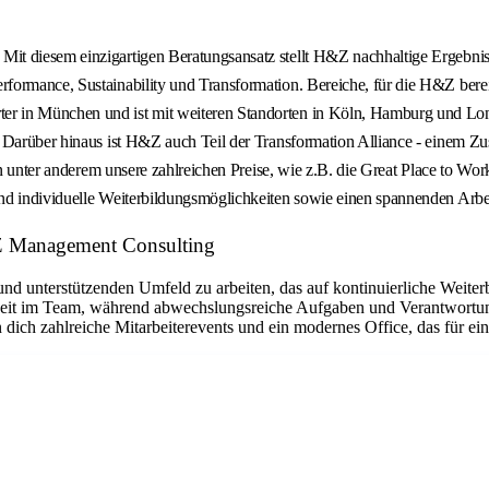
t diesem einzigartigen Beratungsansatz stellt H&Z nachhaltige Ergebnisse
erformance, Sustainability und Transformation. Bereiche, für die H&Z b
r in München und ist mit weiteren Standorten in Köln, Hamburg und Lon
. Darüber hinaus ist H&Z auch Teil der Transformation Alliance - einem 
igen unter anderem unsere zahlreichen Preise, wie z.B. die Great Place to
d individuelle Weiterbildungsmöglichkeiten sowie einen spannenden Arbeit
&Z Management Consulting
und unterstützenden Umfeld zu arbeiten, das auf kontinuierliche Weiter
it im Team, während abwechslungsreiche Aufgaben und Verantwortung 
ch zahlreiche Mitarbeiterevents und ein modernes Office, das für ei