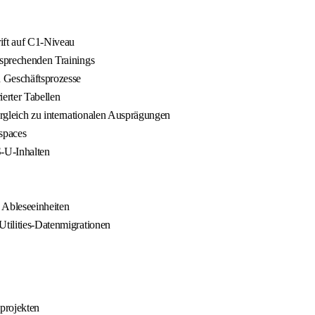
ift auf C1‑Niveau
tsprechenden Trainings
 Geschäftsprozesse
erter Tabellen
rgleich zu internationalen Ausprägungen
spaces
S‑U‑Inhalten
 Ableseeinheiten
Utilities‑Datenmigrationen
sprojekten