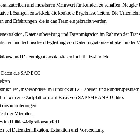
ranzutreiben und messbaren Mehrwert für Kunden zu schaffen. Neugier bi
ative Lösungen entwickelt, die konkrete Ergebnisse liefern. Die Unterneh
iten und Erfahrungen, die in das Team eingebracht werden.
atenextraktion, Datenaufbereitung und Datenmigration im Rahmen der Tra
hlichen und technischen Begleitung von Datenmigrationsvorhaben in der V
ktions‑ und Datenmigrationsaktivitäten im Utilities‑Umfeld
von Daten aus SAP ECC
jekten
rukturen, insbesondere im Hinblick auf Z‑Tabellen und kundenspezifis
hrung in eine Zielplattform auf Basis von SAP S/4HANA Utilities
ationsanforderungen
eld der Migration
s im Utilities‑Migrationsumfeld
n bei Datenidentifikation, Extraktion und Vorbereitung