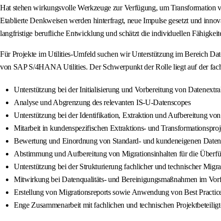
Hat stehen wirkungsvolle Werkzeuge zur Verfügung, um Transformation vo
Etablierte Denkweisen werden hinterfragt, neue Impulse gesetzt und innov
langfristige berufliche Entwicklung und schätzt die individuellen Fähigke
Für Projekte im Utilities‑Umfeld suchen wir Unterstützung im Bereich D
von SAP S/4HANA Utilities. Der Schwerpunkt der Rolle liegt auf der fac
Unterstützung bei der Initialisierung und Vorbereitung von Datenextra
Analyse und Abgrenzung des relevanten IS‑U‑Datenscopes
Unterstützung bei der Identifikation, Extraktion und Aufbereitung 
Mitarbeit in kundenspezifischen Extraktions‑ und Transformationspro
Bewertung und Einordnung von Standard‑ und kundeneigenen Datenst
Abstimmung und Aufbereitung von Migrationsinhalten für die Überfü
Unterstützung bei der Strukturierung fachlicher und technischer Migr
Mitwirkung bei Datenqualitäts‑ und Bereinigungsmaßnahmen im Vorf
Erstellung von Migrationsreports sowie Anwendung von Best Practice
Enge Zusammenarbeit mit fachlichen und technischen Projektbeteiligte