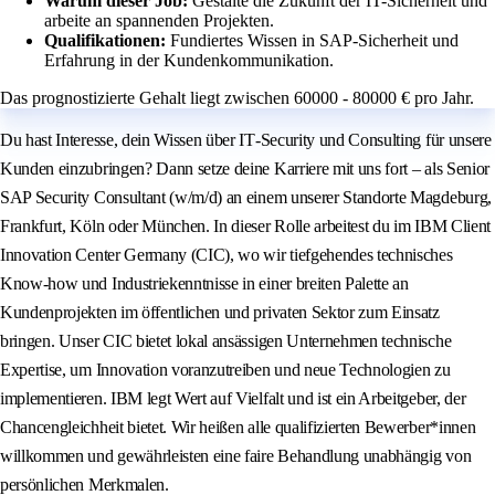
Warum dieser Job:
Gestalte die Zukunft der IT-Sicherheit und
arbeite an spannenden Projekten.
Qualifikationen:
Fundiertes Wissen in SAP-Sicherheit und
Erfahrung in der Kundenkommunikation.
Das prognostizierte Gehalt liegt zwischen 60000 - 80000 € pro Jahr.
Du hast Interesse, dein Wissen über IT‑Security und Consulting für unsere
Kunden einzubringen? Dann setze deine Karriere mit uns fort – als Senior
SAP Security Consultant (w/m/d) an einem unserer Standorte Magdeburg,
Frankfurt, Köln oder München. In dieser Rolle arbeitest du im IBM Client
Innovation Center Germany (CIC), wo wir tiefgehendes technisches
Know‑how und Industriekenntnisse in einer breiten Palette an
Kundenprojekten im öffentlichen und privaten Sektor zum Einsatz
bringen. Unser CIC bietet lokal ansässigen Unternehmen technische
Expertise, um Innovation voranzutreiben und neue Technologien zu
implementieren. IBM legt Wert auf Vielfalt und ist ein Arbeitgeber, der
Chancengleichheit bietet. Wir heißen alle qualifizierten Bewerber*innen
willkommen und gewährleisten eine faire Behandlung unabhängig von
persönlichen Merkmalen.