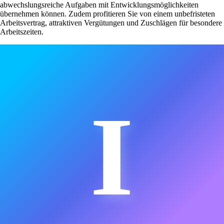
abwechslungsreiche Aufgaben mit Entwicklungsmöglichkeiten
übernehmen können. Zudem profitieren Sie von einem unbefristeten
Arbeitsvertrag, attraktiven Vergütungen und Zuschlägen für besondere
Arbeitszeiten.
I