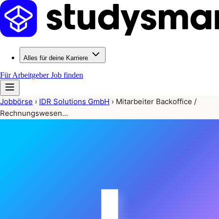
Alles für deine Karriere
Für Arbeitgeber
Job finden
Jobbörse
›
IDR Solutions GmbH
›
Mitarbeiter Backoffice /
Rechnungswesen…