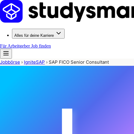
Alles für deine Karriere
Für Arbeitgeber
Job finden
Jobbörse
›
IgniteSAP
›
SAP FICO Senior Consultant
I