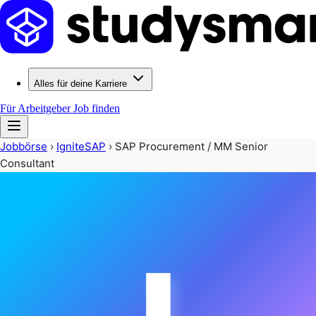
Alles für deine Karriere
Für Arbeitgeber
Job finden
Jobbörse
›
IgniteSAP
›
SAP Procurement / MM Senior
Consultant