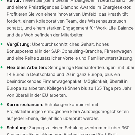
Kultur:
Treten Sie „dem besten Arbeitgeber in Deutschland“ bei
und einem Preisträger des Diamond Awards im Energiesektor.
Profitieren Sie von einem innovativen Umfeld, das Kreativität
fördert, einem kollaborativen Team, das Wissensaustausch
schätzt, und einem starken Engagement für Work-Life-Balance
und das Wohlbefinden der Mitarbeiter.
Vergütung:
Überdurchschnittliches Gehalt, hohes
Bonuspotenzial in der SAP-Consulting-Branche, Firmenwagen
und eine Reihe zusätzlicher Vorteile und Familienunterstützung.
Flexibles Arbeiten:
Sehr geringe Reiseanforderungen, mit über
14 Büros in Deutschland und 26 in ganz Europa, plus ein
beeindruckendes Firmenwagenpaket. Möglichkeit, überall in
Europa zu arbeiten: Kollegen können bis zu 165 Tage pro Jahr
von überall in der EU arbeiten.
Karrierechancen:
Schulungen kombiniert mit
Projektlieferungen ermöglichen klare Aufstiegsmöglichkeiten
auf jeder Ebene, die jährlich überprüft werden.
Schulung:
Zugang zu einem Schulungszentrum mit über 360
Kursen zur Entwicklung von Fachwissen und Soft Skills.