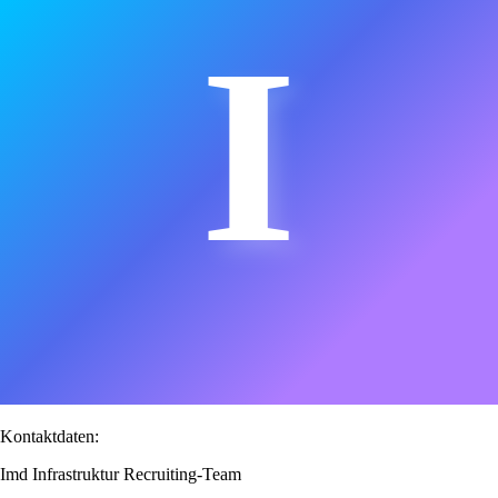
I
Kontaktdaten:
Imd Infrastruktur Recruiting-Team