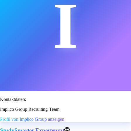
I
Kontaktdaten:
Implico Group Recruiting-Team
Profil von Implico Group anzeigen
StudySmarter Expertenrat
🤫