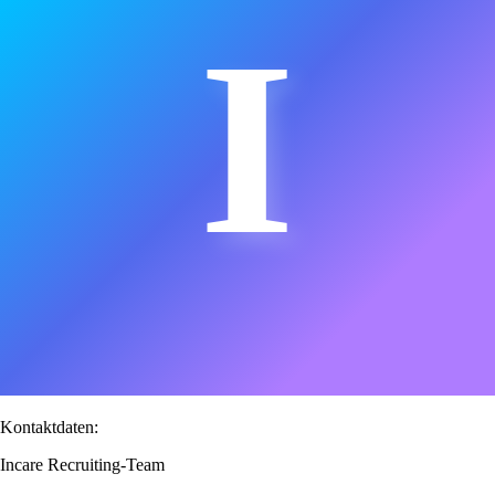
I
Kontaktdaten:
Incare Recruiting-Team