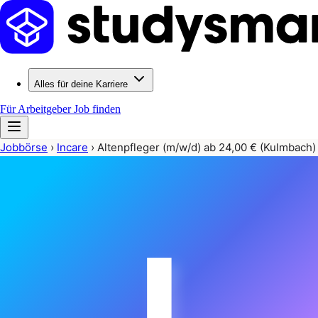
Alles für deine Karriere
Für Arbeitgeber
Job finden
Jobbörse
›
Incare
›
Altenpfleger (m/w/d) ab 24,00 € (Kulmbach)
I