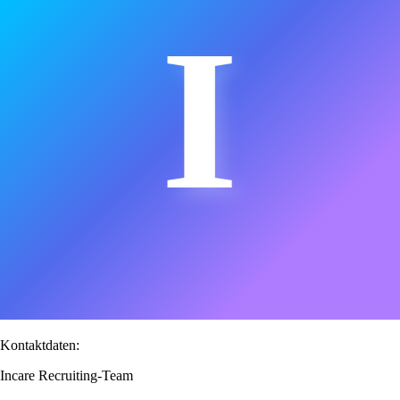
I
Kontaktdaten:
Incare Recruiting-Team