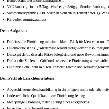
Betriebliches Gesundheitsmanagement
30 Urlaubstage in der 5-Tage-Woche, großzügige Sonderurlaubstage
Sommertreueprämie (500€ brutto in Vollzeit/ in Teilzeit anteilig), Wi
Kinderbetreuungszuschuss
Deine Aufgaben:
Du leitest die Einrichtung mit einem klaren Blick für Menschen und O
Du entwickelst das Qualitätsmanagement stetig weiter für spürbar gut
Du sorgst dafür, dass alle Plätze belegt sind und neue Bewohner:inn
Du hast die Zahlen im Griff und steuerst die Einrichtung wirtschaftlich
Du führst Dein Team mit Herz, förderst Talente und gestaltest gemei
Dein Profil als Einrichtungsleitung:
Abgeschlossene Berufsausbildung in der Pflegebranche oder alterna
landesrechtliche Qualifikation zur Einrichtungsleitung
Mehrjährige Erfahrung in der Leitung eines Pflegeheims
Empathie und Führungskompetenz