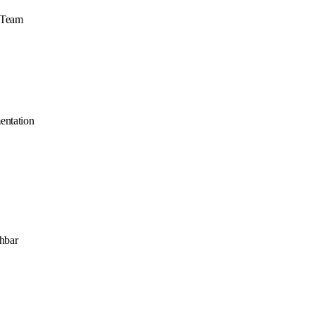
r Team
entation
chbar