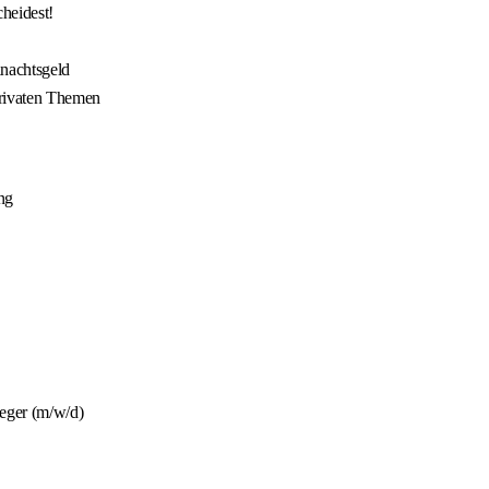
cheidest!
hnachtsgeld
privaten Themen
ng
eger (m/w/d)