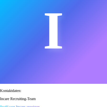
I
Kontaktdaten:
Incare Recruiting-Team
Profil von Incare anzeigen