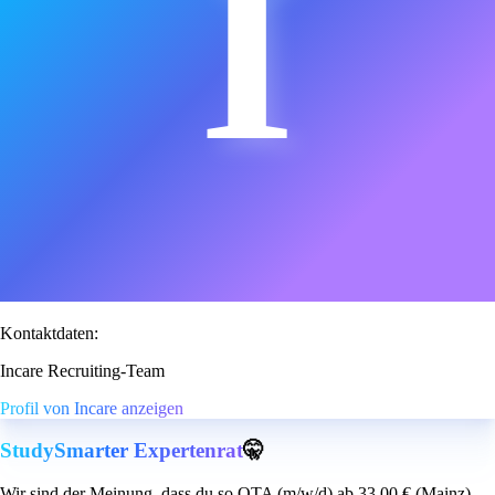
I
Kontaktdaten:
Incare Recruiting-Team
Profil von Incare anzeigen
StudySmarter Expertenrat
🤫
Wir sind der Meinung, dass du so OTA (m/w/d) ab 33,00 € (Mainz)