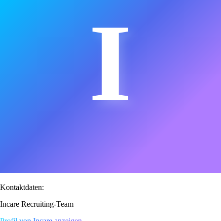
I
Kontaktdaten:
Incare Recruiting-Team
Profil von Incare anzeigen