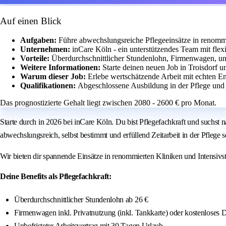
Auf einen Blick
Aufgaben:
Führe abwechslungsreiche Pflegeeinsätze in renomm
Unternehmen:
inCare Köln - ein unterstützendes Team mit flexib
Vorteile:
Überdurchschnittlicher Stundenlohn, Firmenwagen, unb
Weitere Informationen:
Starte deinen neuen Job in Troisdorf u
Warum dieser Job:
Erlebe wertschätzende Arbeit mit echten E
Qualifikationen:
Abgeschlossene Ausbildung in der Pflege und
Das prognostizierte Gehalt liegt zwischen 2080 - 2600 € pro Monat.
Starte durch in 2026 bei inCare Köln. Du bist Pflegefachkraft und suchst
abwechslungsreich, selbst bestimmt und erfüllend Zeitarbeit in der Pflege s
Wir bieten dir spannende Einsätze in renommierten Kliniken und Intensivs
Deine Benefits als Pflegefachkraft:
Überdurchschnittlicher Stundenlohn ab 26 €
Firmenwagen inkl. Privatnutzung (inkl. Tankkarte) oder kostenloses D
Unbefristeter Arbeitsvertrag mit 30 Tagen Urlaub