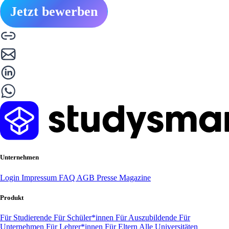
Jetzt bewerben
Unternehmen
Login
Impressum
FAQ
AGB
Presse
Magazine
Produkt
Für Studierende
Für Schüler*innen
Für Auszubildende
Für
Unternehmen
Für Lehrer*innen
Für Eltern
Alle Universitäten