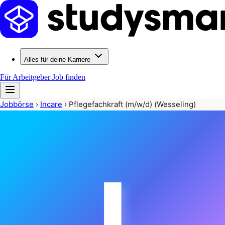
Alles für deine Karriere
Für Arbeitgeber
Job finden
Jobbörse
›
Incare
›
Pflegefachkraft (m/w/d) (Wesseling)
I