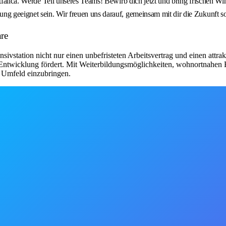
stfalica. Werde Teil unseres Teams! Bewirb dich jetzt und bring frischen W
g geeignet sein. Wir freuen uns darauf, gemeinsam mit dir die Zukunft soz
are
nsivstation nicht nur einen unbefristeten Arbeitsvertrag und einen attr
 Entwicklung fördert. Mit Weiterbildungsmöglichkeiten, wohnortnahen E
n Umfeld einzubringen.