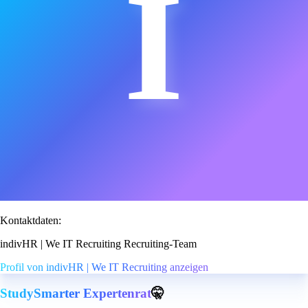
I
Kontaktdaten:
indivHR | We IT Recruiting Recruiting-Team
Profil von indivHR | We IT Recruiting anzeigen
StudySmarter Expertenrat
🤫