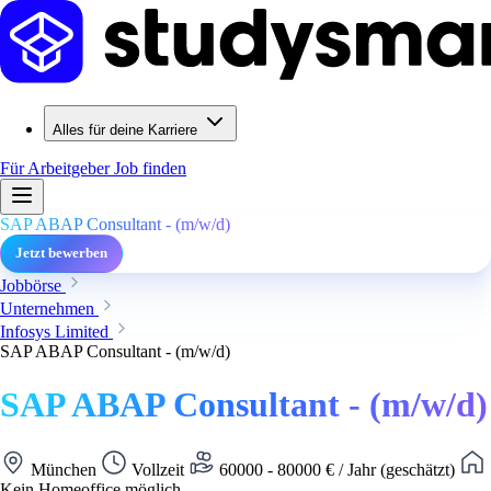
Alles für deine Karriere
Für Arbeitgeber
Job finden
SAP ABAP Consultant - (m/w/d)
Jetzt bewerben
Jobbörse
Unternehmen
Infosys Limited
SAP ABAP Consultant - (m/w/d)
SAP ABAP Consultant - (m/w/d)
München
Vollzeit
60000 - 80000 € / Jahr (geschätzt)
Kein Homeoffice möglich