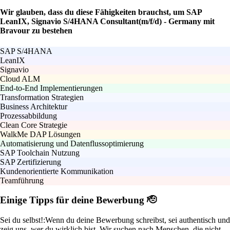
Wir glauben, dass du diese Fähigkeiten brauchst, um SAP
LeanIX, Signavio S/4HANA Consultant(m/f/d) - Germany mit
Bravour zu bestehen
SAP S/4HANA
LeanIX
Signavio
Cloud ALM
End-to-End Implementierungen
Transformation Strategien
Business Architektur
Prozessabbildung
Clean Core Strategie
WalkMe DAP Lösungen
Automatisierung und Datenflussoptimierung
SAP Toolchain Nutzung
SAP Zertifizierung
Kundenorientierte Kommunikation
Teamführung
Einige Tipps für deine Bewerbung 🫡
Sei du selbst!:
Wenn du deine Bewerbung schreibst, sei authentisch und
zeig uns, wer du wirklich bist. Wir suchen nach Menschen, die nicht