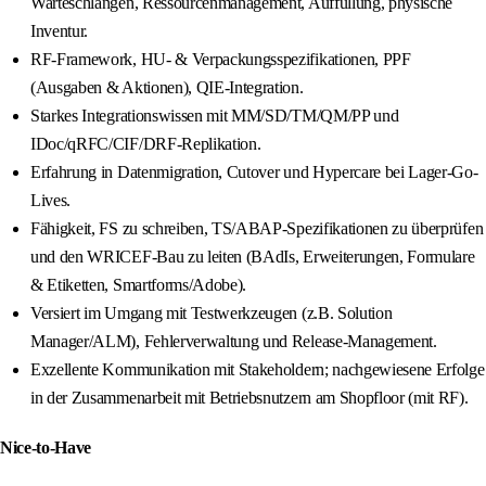
Warteschlangen, Ressourcenmanagement, Auffüllung, physische
Inventur.
RF-Framework, HU- & Verpackungsspezifikationen, PPF
(Ausgaben & Aktionen), QIE-Integration.
Starkes Integrationswissen mit MM/SD/TM/QM/PP und
IDoc/qRFC/CIF/DRF-Replikation.
Erfahrung in Datenmigration, Cutover und Hypercare bei Lager-Go-
Lives.
Fähigkeit, FS zu schreiben, TS/ABAP-Spezifikationen zu überprüfen
und den WRICEF-Bau zu leiten (BAdIs, Erweiterungen, Formulare
& Etiketten, Smartforms/Adobe).
Versiert im Umgang mit Testwerkzeugen (z.B. Solution
Manager/ALM), Fehlerverwaltung und Release-Management.
Exzellente Kommunikation mit Stakeholdern; nachgewiesene Erfolge
in der Zusammenarbeit mit Betriebsnutzern am Shopfloor (mit RF).
Nice-to-Have