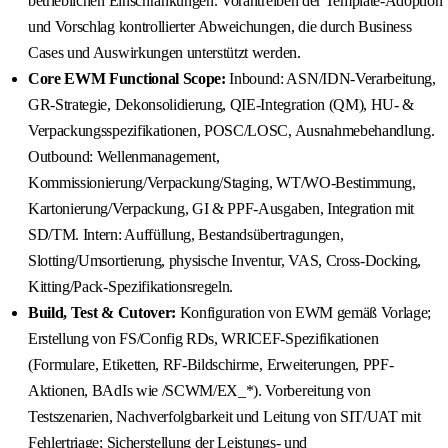
betrieblichen Einschränkungen. Vorantreiben der Template-Adoption
und Vorschlag kontrollierter Abweichungen, die durch Business
Cases und Auswirkungen unterstützt werden.
Core EWM Functional Scope:
Inbound: ASN/IDN-Verarbeitung,
GR-Strategie, Dekonsolidierung, QIE-Integration (QM), HU- &
Verpackungsspezifikationen, POSC/LOSC, Ausnahmebehandlung.
Outbound: Wellenmanagement,
Kommissionierung/Verpackung/Staging, WT/WO-Bestimmung,
Kartonierung/Verpackung, GI & PPF-Ausgaben, Integration mit
SD/TM. Intern: Auffüllung, Bestandsübertragungen,
Slotting/Umsortierung, physische Inventur, VAS, Cross-Docking,
Kitting/Pack-Spezifikationsregeln.
Build, Test & Cutover:
Konfiguration von EWM gemäß Vorlage;
Erstellung von FS/Config RDs, WRICEF-Spezifikationen
(Formulare, Etiketten, RF-Bildschirme, Erweiterungen, PPF-
Aktionen, BAdIs wie /SCWM/EX_*). Vorbereitung von
Testszenarien, Nachverfolgbarkeit und Leitung von SIT/UAT mit
Fehlertriage; Sicherstellung der Leistungs- und