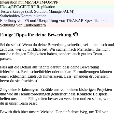
Integration mit MM/SD/TM/QM/PP
IDoc/qRFC/CIF/DRF Replikation
Testwerkzeuge (z.B. Solution Manager/ALM)
Stakeholder-Kommunikation
Erstellung von FS und Überprüfung von TS/ABAP-Spezifikationen
Schulung von Endbenutzern
Einige Tipps für deine Bewerbung 🫡
Sei du selbst!:
Wenn du deine Bewerbung schreibst, sei authentisch und
zeig uns, wer du wirklich bist. Wir suchen nach Menschen, die nicht
nur die richtigen Fähigkeiten haben, sondern auch gut ins Team
passen.
Pass auf die Details auf!:
Achte darauf, dass deine Bewerbung
fehlerfrei ist. Rechtschreibfehler oder unklare Formulierungen können
einen schlechten Eindruck hinterlassen. Lass jemanden drüberlesen,
bevor du sie abschickst!
Zeig deine Erfahrungen!:
Erzähle uns von deinen bisherigen Projekten
und wie du Herausforderungen gemeistert hast. Konkrete Beispiele
helfen uns, deine Fähigkeiten besser zu verstehen und zu sehen, wie
du in unser Team passt.
Bewirb dich über unsere Website!:
Der einfachste Weg, um Teil von