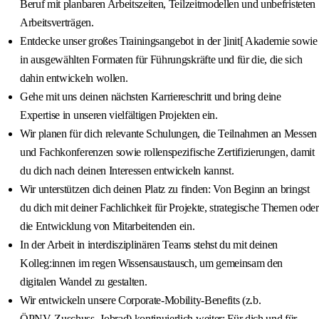
Beruf mit planbaren Arbeitszeiten, Teilzeitmodellen und unbefristeten
Arbeitsverträgen.
Entdecke unser großes Trainingsangebot in der ]init[ Akademie sowie
in ausgewählten Formaten für Führungskräfte und für die, die sich
dahin entwickeln wollen.
Gehe mit uns deinen nächsten Karriereschritt und bring deine
Expertise in unseren vielfältigen Projekten ein.
Wir planen für dich relevante Schulungen, die Teilnahmen an Messen
und Fachkonferenzen sowie rollenspezifische Zertifizierungen, damit
du dich nach deinen Interessen entwickeln kannst.
Wir unterstützen dich deinen Platz zu finden: Von Beginn an bringst
du dich mit deiner Fachlichkeit für Projekte, strategische Themen oder
die Entwicklung von Mitarbeitenden ein.
In der Arbeit in interdisziplinären Teams stehst du mit deinen
Kolleg:innen im regen Wissensaustausch, um gemeinsam den
digitalen Wandel zu gestalten.
Wir entwickeln unsere Corporate‑Mobility‑Benefits (z.b.
ÖPNV‑Zuschuss, Jobrad) kontinuierlich weiter: Für dich und für