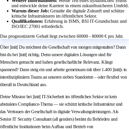
Weitere Informationen:
Werde Teil eines dynamischen Teams
und entwickle deine Karriere in einem zukunftssicheren Umfeld.
Warum dieser Job:
Gestalte die digitale Zukunft und schütze
kritische Infrastrukturen im öffentlichen Sektor.
Qualifikationen:
Erfahrung in ISMS, BSI IT-Grundschutz und
ISO/IEC 27001 erforderlich.
Das prognostizierte Gehalt liegt zwischen 60000 - 80000 € pro Jahr.
Über ]init[ Du möchtest die Gesellschaft von morgen mitgestalten? Dann
bist du bei ]init[ richtig. Denn unsere digitalen Lösungen sind für
Menschen gemacht und haben gesellschaftliche Relevanz. Klingt
spannend? Dann steig ein und arbeite gemeinsam mit über 1.400 ]init[s in
interdisziplinären Teams an unseren sieben Standorten – oder flexibel von
überall in Deutschland aus.
Deine Mission bei ]init[ IT-Sicherheit im öffentlichen Sektor ist kein
abstraktes Compliance-Thema — sie schützt kritische Infrastruktur und
das Vertrauen der Gesellschaft in digitale Verwaltungsleistungen. Als
Senior IT Security Consultant (all genders) berätst du Behörden und
öffentliche Institutionen beim Aufbau und Betrieb von