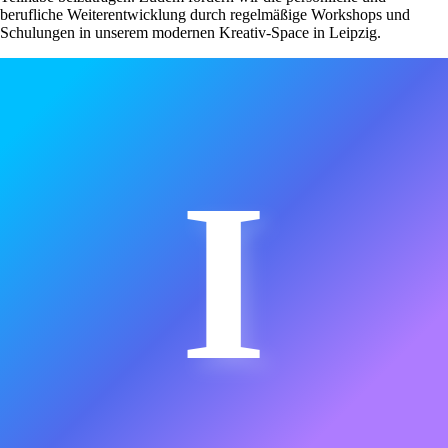
berufliche Weiterentwicklung durch regelmäßige Workshops und
Schulungen in unserem modernen Kreativ-Space in Leipzig.
I