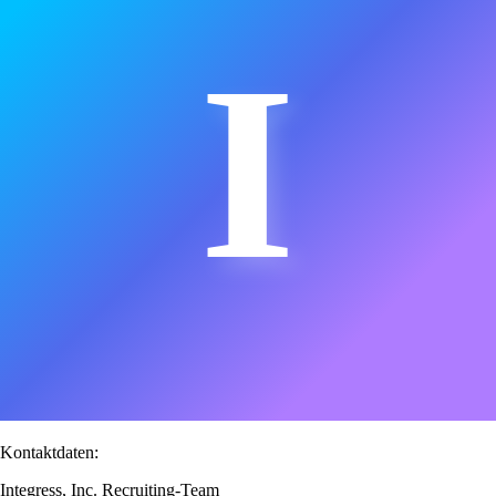
I
Kontaktdaten:
Integress, Inc. Recruiting-Team