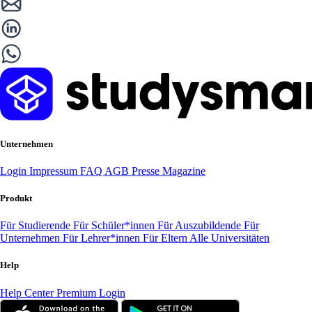
Unternehmen
Login
Impressum
FAQ
AGB
Presse
Magazine
Produkt
Für Studierende
Für Schüler*innen
Für Auszubildende
Für
Unternehmen
Für Lehrer*innen
Für Eltern
Alle Universitäten
Help
Help Center
Premium Login