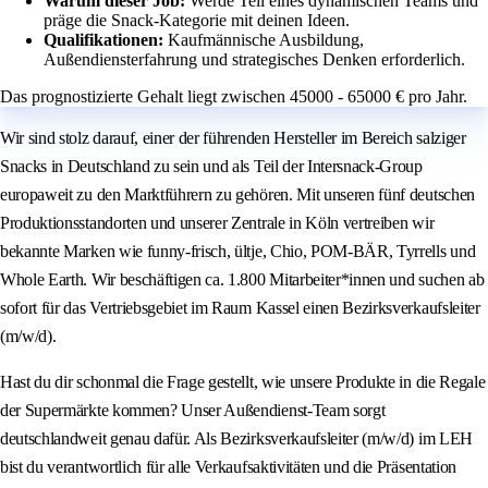
Warum dieser Job:
Werde Teil eines dynamischen Teams und
präge die Snack-Kategorie mit deinen Ideen.
Qualifikationen:
Kaufmännische Ausbildung,
Außendiensterfahrung und strategisches Denken erforderlich.
Das prognostizierte Gehalt liegt zwischen 45000 - 65000 € pro Jahr.
Wir sind stolz darauf, einer der führenden Hersteller im Bereich salziger
Snacks in Deutschland zu sein und als Teil der Intersnack-Group
europaweit zu den Marktführern zu gehören. Mit unseren fünf deutschen
Produktionsstandorten und unserer Zentrale in Köln vertreiben wir
bekannte Marken wie funny-frisch, ültje, Chio, POM-BÄR, Tyrrells und
Whole Earth. Wir beschäftigen ca. 1.800 Mitarbeiter*innen und suchen ab
sofort für das Vertriebsgebiet im Raum Kassel einen Bezirksverkaufsleiter
(m/w/d).
Hast du dir schonmal die Frage gestellt, wie unsere Produkte in die Regale
der Supermärkte kommen? Unser Außendienst-Team sorgt
deutschlandweit genau dafür. Als Bezirksverkaufsleiter (m/w/d) im LEH
bist du verantwortlich für alle Verkaufsaktivitäten und die Präsentation